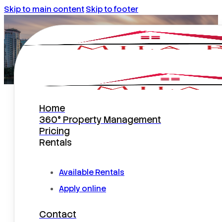
Skip to main content
Skip to footer
Home
¿Cuáles son los beneficios de
360° Property Management
comprar bienes inmuebles en los
Pricing
Estados Unidos cuando vives en
Rentals
otro país?
Available Rentals
Apply online
Contact